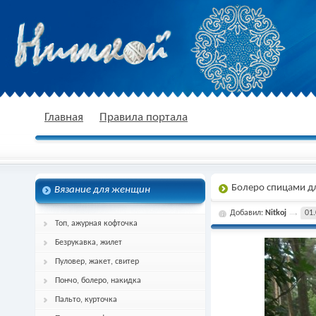
nitkoj.ru - Вязание крючком, вязание
Главная
Правила портала
Болеро спицами д
Вязание для женщин
спицами, схема и описание
Добавил:
Nitkoj
01.
Топ, ажурная кофточка
Безрукавка, жилет
Пуловер, жакет, свитер
Пончо, болеро, накидка
Пальто, курточка