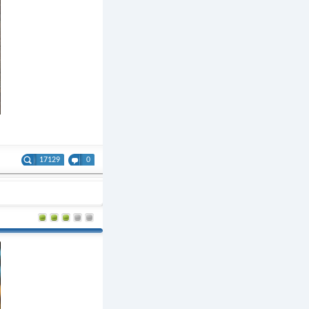
17129
0