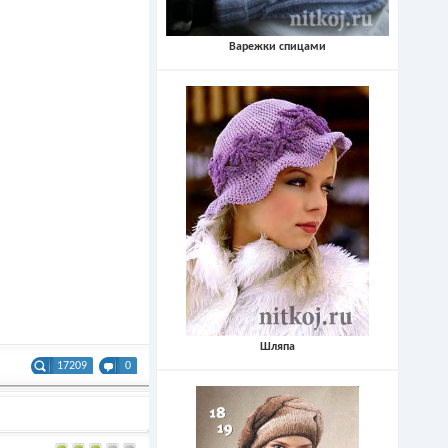
Варежки спицами
Шляпа
17209
0