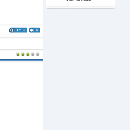
17137
0