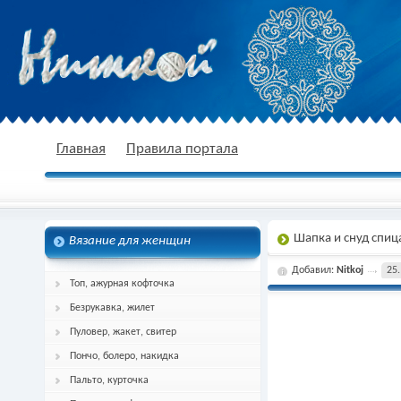
nitkoj.ru - Вязание крючком, вязание
Главная
Правила портала
Шапка и снуд спи
Вязание для женщин
спицами, схема и описание
Добавил:
Nitkoj
25.
Топ, ажурная кофточка
Безрукавка, жилет
Пуловер, жакет, свитер
Пончо, болеро, накидка
Пальто, курточка