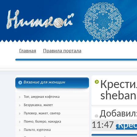
nitkoj.ru - Вязание крючком, вязание
Главная
Правила портала
Крести
Вязание для женщин
спицами, схема и описание
sheban
Топ, ажурная кофточка
Безрукавка, жилет
Добавил
Пуловер, жакет, свитер
Пончо, болеро, накидка
11:47
Кре
Пальто, курточка