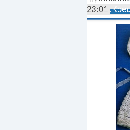
23:01
Кре