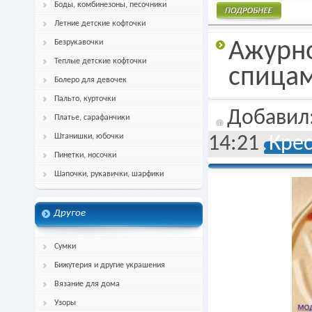
Боды, комбинезоны, песочники
Летние детские кофточки
Подробнее
Безрукавочки
Ажурно
Теплые детские кофточки
спица
Болеро для девочек
Пальто, курточки
Добавил
Платье, сарафанчики
Штанишки, юбочки
14:21
Кре
Пинетки, носочки
Шапочки, рукавички, шарфики
Другое
Сумки
Бижутерия и другие украшения
Вязание для дома
Узоры