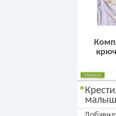
Компл
крюч
Подробнее
Крести
малыш
Добавил