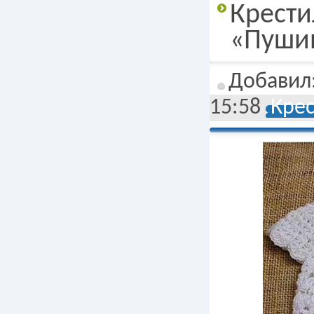
Крести
«Пуши
Добавил
15:58
Кре