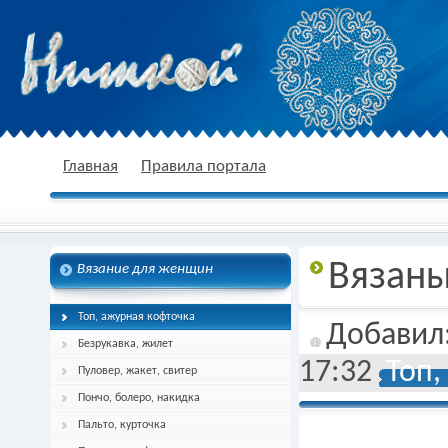
nitkoj.ru - Вязание крючком, вязание
Главная
Правила портала
Вязаны
Вязание для женщин
спицами, схема и описание
Топ, ажурная кофточка
Добавил
Безрукавка, жилет
17:32
Топ,
Пуловер, жакет, свитер
Пончо, болеро, накидка
Пальто, курточка