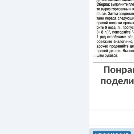
Понрав
подели