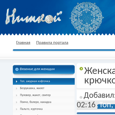
nitkoj.ru - Вязание крючком, вязание
Главная
Правила портала
Женска
Вязание для женщин
спицами, схема и описание
крючко
Топ, ажурная кофточка
Безрукавка, жилет
Добавил
Пуловер, жакет, свитер
Пончо, болеро, накидка
02:16
Топ,
Пальто, курточка