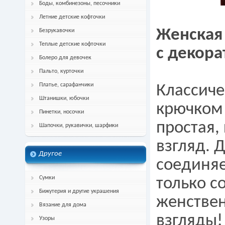
Боды, комбинезоны, песочники
Летние детские кофточки
Женская
Безрукавочки
Теплые детские кофточки
с декора
Болеро для девочек
Пальто, курточки
Платье, сарафанчики
Классиче
Штанишки, юбочки
крючком 
Пинетки, носочки
простая,
Шапочки, рукавички, шарфики
взгляд. 
Другое
соединяе
Сумки
только с
Бижутерия и другие украшения
женствен
Вязание для дома
взгляды!
Узоры