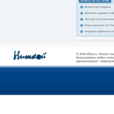
Белый топ спицами
Женская ажурная коф
Летний топ крючком
Блуза крючком от Ол
Ажурная кофточка с
© 2020 nitkoj.ru - Вяжем с
Использование любых мате
администрации - запрещен