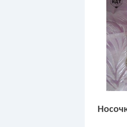
Носочк