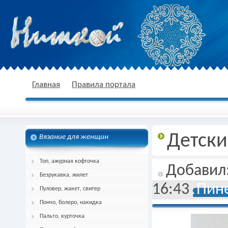
nitkoj.ru - Вязание крючком, вязание
Главная
Правила портала
Детски
Вязание для женщин
спицами, схема и описание
Топ, ажурная кофточка
Добавил
Безрукавка, жилет
16:43
Пине
Пуловер, жакет, свитер
Пончо, болеро, накидка
Пальто, курточка