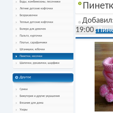
Боды, комбинезоны, песочники
Пинет
Летние детские кофточки
Безрукавочки
Добавил
Теплые детские кофточки
19:00
Пине
Болеро для девочек
Пальто, курточки
Платье, сарафанчики
Штанишки, юбочки
Пинетки, носочки
Шапочки, рукавички, шарфики
Другое
Сумки
Бижутерия и другие украшения
Вязание для дома
Узоры