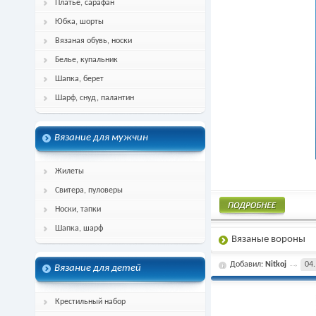
Платье, сарафан
Юбка, шорты
Вязаная обувь, носки
Белье, купальник
Шапка, берет
Шарф, снуд, палантин
Вязание для мужчин
Жилеты
Свитера, пуловеры
Носки, тапки
Шапка, шарф
Подробнее
Вязаные вороны
Добавил:
Nitkoj
04.
Вязание для детей
Крестильный набор