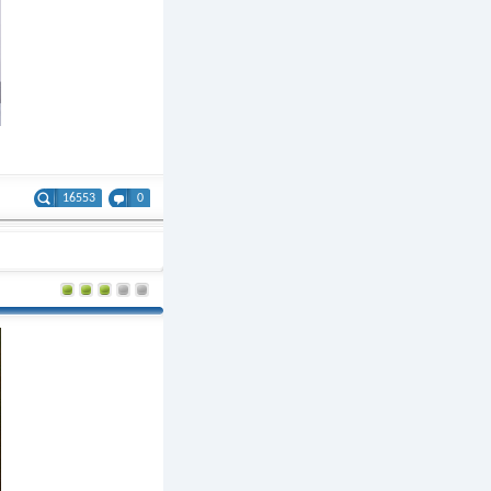
16553
0