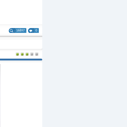
16897
0