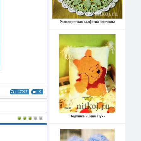
Разноцветная салфетка крючком
17017
0
Подушка «Вини Пух»