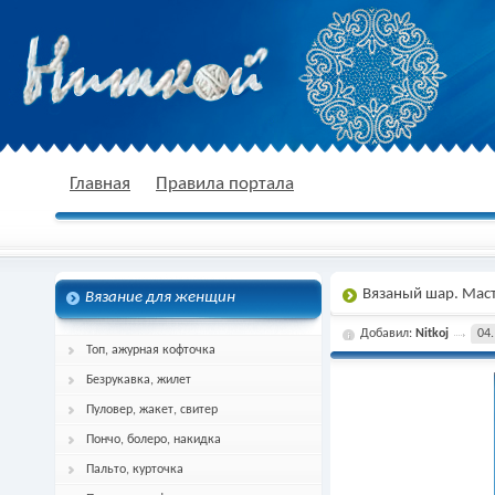
nitkoj.ru - Вязание крючком, вязание
Главная
Правила портала
Вязаный шар. Маст
Вязание для женщин
спицами, схема и описание
Добавил:
Nitkoj
04.
Топ, ажурная кофточка
Безрукавка, жилет
Пуловер, жакет, свитер
Пончо, болеро, накидка
Пальто, курточка