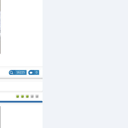
16225
0