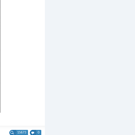
15673
0