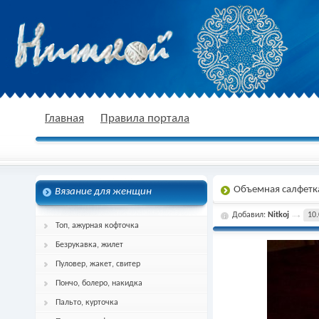
nitkoj.ru - Вязание крючком, вязание
Главная
Правила портала
Объемная салфетк
Вязание для женщин
спицами, схема и описание
Добавил:
Nitkoj
10.
Топ, ажурная кофточка
Безрукавка, жилет
Пуловер, жакет, свитер
Пончо, болеро, накидка
Пальто, курточка