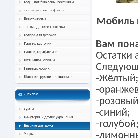
Боды, комбинезоны, песочники
Летние детские кофточки
Мобиль 
Безрукавочки
Теплые детские кофточки
Болеро для девочек
Вам пон
Пальто, курточки
Платье, сарафанчики
Остатки 
Штанишки, юбочки
Следующ
Пинетки, носочки
-Жёлтый
Шапочки, рукавички, шарфики
-оранже
Другое
-розовый
Сумки
-синий;
Бижутерия и другие украшения
-голубой
Вязание для дома
-лимонн
Узоры