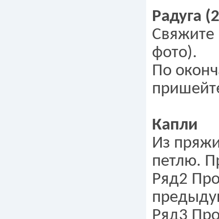
Радуга (
Свяжите 
фото).
По оконч
пришейте
Капли
Из пряжи
петлю. П
Ряд2 Про
предыдущ
Ряд3 Про