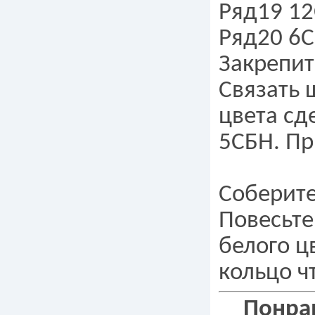
Ряд19 12
Ряд20 6С
Закрепит
Связать 
цвета сд
5СБН. Пр
Соберите
Повесьте
белого ц
кольцо ч
Понрав