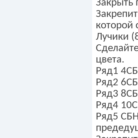
Закрыть 
Закрепит
которой 
Лучики (
Сделайте
цвета.
Ряд1 4СБ
Ряд2 6С
Ряд3 8СБ
Ряд4 10С
Ряд5 СБН
предедущ