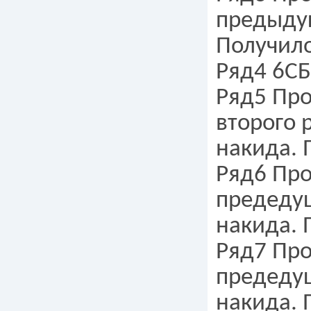
предыдущ
Получило
Ряд4 6СБ
Ряд5 Про
второго 
накида. 
Ряд6 Про
предедущ
накида. 
Ряд7 Про
предедущ
накида. 