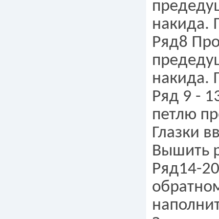
предедущ
накида. 
Ряд8 Про
предедущ
накида. 
Ряд 9 - 
петлю пр
Глазки вв
Вышить р
Ряд14-20
обратном
наполни