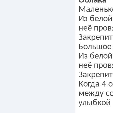
Облака
Маленько
Из белой
неё провя
Закрепит
Большое 
Из белой
неё провя
Закрепит
Когда 4 
между со
улыбкой