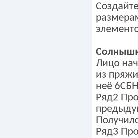
Создайте
размерам
элементо
Солныш
Лицо нач
из пряжи
неё 6СБН
Ряд2 Про
предыдущ
Получило
Ряд3 Про