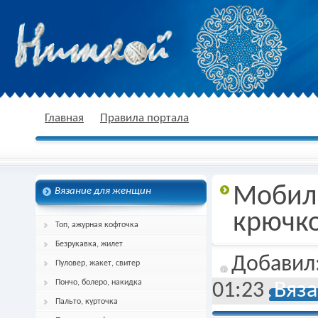
nitkoj.ru - Вязание крючком, вязание
Главная
Правила портала
Мобиль
Вязание для женщин
спицами, схема и описание
крючк
Топ, ажурная кофточка
Безрукавка, жилет
Добавил
Пуловер, жакет, свитер
Пончо, болеро, накидка
01:23
Вяза
Пальто, курточка