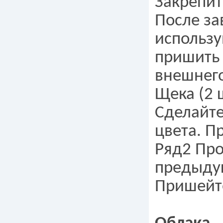
Закрепит
После за
использу
пришить 
внешнего
Щека (2 
Сделайте
цвета. П
Ряд2 Про
предыдущ
Пришейте