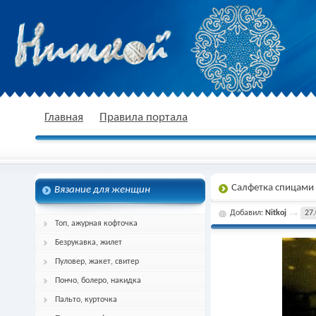
nitkoj.ru - Вязание крючком, вязание
Главная
Правила портала
Салфетка спицами
Вязание для женщин
спицами, схема и описание
Добавил:
Nitkoj
27.
Топ, ажурная кофточка
Безрукавка, жилет
Пуловер, жакет, свитер
Пончо, болеро, накидка
Пальто, курточка