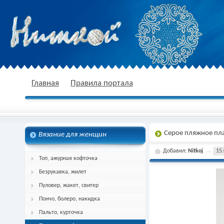
nitkoj.ru - Вязание крючком, вязание
Главная
Правила портала
Серое пляжное пл
Вязание для женщин
спицами, схема и описание
Добавил:
Nitkoj
15.
Топ, ажурная кофточка
Безрукавка, жилет
Пуловер, жакет, свитер
Пончо, болеро, накидка
Пальто, курточка