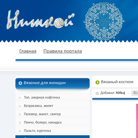
nitkoj.ru - Вязание крючком, вязание
Главная
Правила портала
Вязаный костюм
Вязание для женщин
спицами, схема и описание
Добавил:
Nitkoj
31.
Топ, ажурная кофточка
Безрукавка, жилет
Пуловер, жакет, свитер
Пончо, болеро, накидка
Пальто, курточка