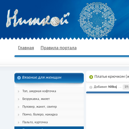
nitkoj.ru - Вязание крючком, вязание
Главная
Правила портала
Платье крючком (
Вязание для женщин
спицами, схема и описание
Добавил:
Nitkoj
19.
Топ, ажурная кофточка
Безрукавка, жилет
Пуловер, жакет, свитер
Пончо, болеро, накидка
Пальто, курточка