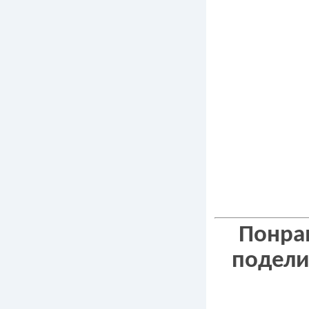
вязанные
салфеток
крючком,
схемами,
филейная
Понрав
подели