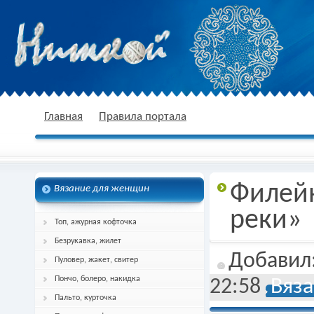
nitkoj.ru - Вязание крючком, вязание
Главная
Правила портала
Филейн
Вязание для женщин
спицами, схема и описание
реки»
Топ, ажурная кофточка
Безрукавка, жилет
Добавил
Пуловер, жакет, свитер
Пончо, болеро, накидка
22:58
Вяза
Пальто, курточка