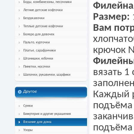
Боды, комбинезоны, песочники
Филейная
Летние детские кофточки
Размер:
Безрукавочки
Вам потр
Теплые детские кофточки
Болеро для девочек
хлопчато
Пальто, курточки
крючок №
Платье, сарафанчики
Филейны
Штанишки, юбочки
Пинетки, носочки
вязать 1 
Шапочки, рукавички, шарфики
заполнен
Другое
Каждый р
подъёма 
Сумки
заканчива
Бижутерия и другие украшения
Вязание для дома
подъёма
Узоры