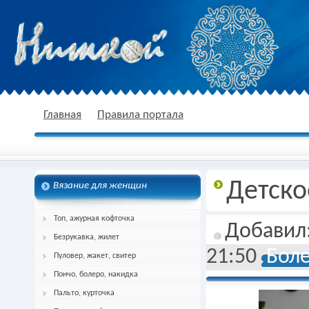
nitkoj.ru - Вязание крючком, вязание
Главная
Правила портала
Детско
Вязание для женщин
спицами, схема и описание
Топ, ажурная кофточка
Добавил
Безрукавка, жилет
21:50
Боле
Пуловер, жакет, свитер
Пончо, болеро, накидка
Пальто, курточка