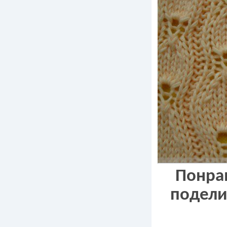
Понрав
подели