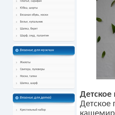
Платье, сарафан
Юбка, шорты
Вязаная обувь, носки
Белье, купальник
Шапка, берет
Шарф, снуд, палантин
Вязание для мужчин
Жилеты
Свитера, пуловеры
Носки, тапки
Шапка, шарф
Детское
Вязание для детей
Детское 
Крестильный набор
кашемир