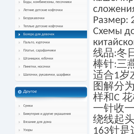
Боды, комбинезоны, песочники
сложения
Летние детские кофточки
Размер: 
Безрукавочки
Теплые детские кофточки
Схемы до
Болеро для девочек
китайско
Пальто, курточки
线品:冬
Платье, сарафанчики
Штанишки, юбочки
棒针:三燕
Пинетки, носочки
适合1岁
Шапочки, рукавички, шарфики
图解分为A
Другое
样和C 
一针收一
Сумки
Бижутерия и другие украшения
绕线起头
Вязание для дома
163针
Узоры