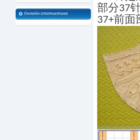
部分37
Онлайн статистика
37+前面