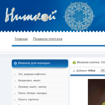
nitkoj.ru - Вязание крючком, вязание
Главная
Правила портала
Вязаная улитка. О
Вязание для женщин
спицами, схема и описание
Добавил:
Nitkoj
29.
Топ, ажурная кофточка
Безрукавка, жилет
Пуловер, жакет, свитер
Пончо, болеро, накидка
Пальто, курточка