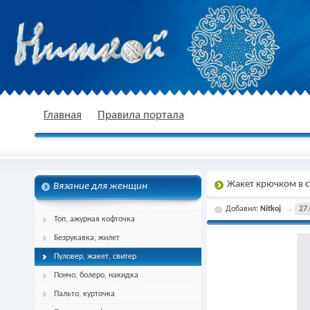
nitkoj.ru - Вязание крючком, вязание
Главная
Правила портала
Жакет крючком в 
Вязание для женщин
спицами, схема и описание
Добавил:
Nitkoj
27.
Топ, ажурная кофточка
Безрукавка, жилет
Пуловер, жакет, свитер
Пончо, болеро, накидка
Пальто, курточка