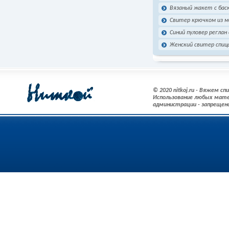
Вязаный жакет с бас
Свитер крючком из м
Синий пуловер реглан
Женский свитер спиц
© 2020 nitkoj.ru - Вяжем с
Использование любых мате
администрации - запрещен