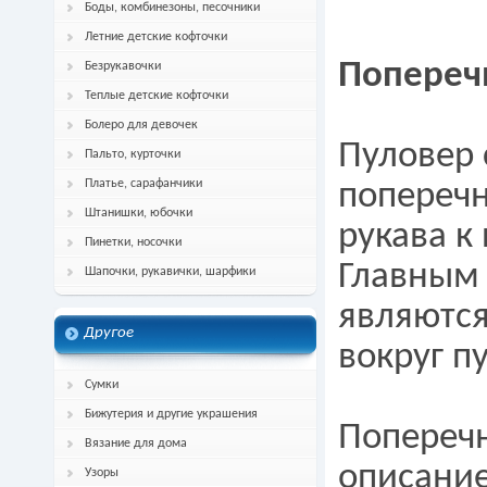
Боды, комбинезоны, песочники
Летние детские кофточки
Попереч
Безрукавочки
Теплые детские кофточки
Болеро для девочек
Пуловер
Пальто, курточки
Платье, сарафанчики
поперечн
Штанишки, юбочки
рукава к
Пинетки, носочки
Главным
Шапочки, рукавички, шарфики
являются
Другое
вокруг п
Сумки
Бижутерия и другие украшения
Поперечн
Вязание для дома
описание
Узоры