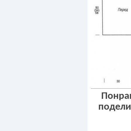
Понрав
подели