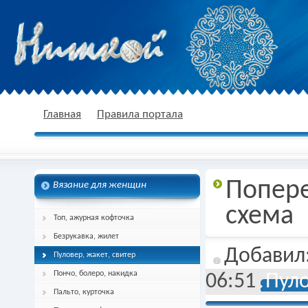
nitkoj.ru - Вязание крючком, вязание
Главная
Правила портала
Попер
Вязание для женщин
спицами, схема и описание
схема
Топ, ажурная кофточка
Безрукавка, жилет
Добавил
Пуловер, жакет, свитер
Пончо, болеро, накидка
06:51
Пуло
Пальто, курточка