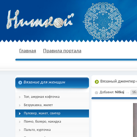
nitkoj.ru - Вязание крючком, вязание
Главная
Правила портала
Вязаный джемпер
Вязание для женщин
спицами, схема и описание
Добавил:
Nitkoj
16.
Топ, ажурная кофточка
Безрукавка, жилет
Пуловер, жакет, свитер
Пончо, болеро, накидка
Пальто, курточка