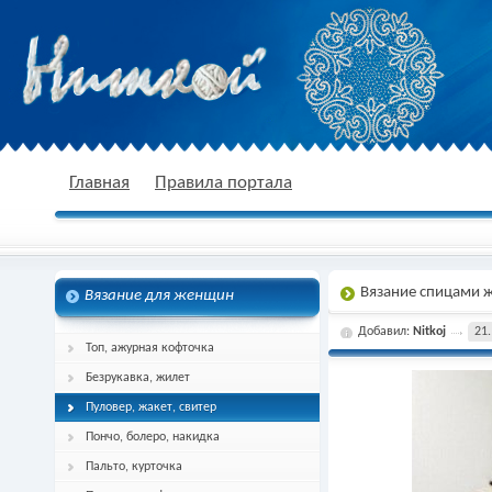
nitkoj.ru - Вязание крючком, вязание
Главная
Правила портала
Вязание спицами 
Вязание для женщин
спицами, схема и описание
Добавил:
Nitkoj
21.
Топ, ажурная кофточка
Безрукавка, жилет
Пуловер, жакет, свитер
Пончо, болеро, накидка
Пальто, курточка