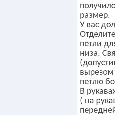
получило
размер.
У вас до
Отделите
петли дл
низа. Св
(допуст
вырезом 
петлю бо
В рукава
( на рука
передней