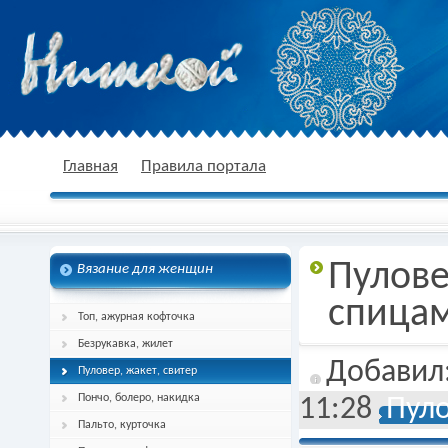
nitkoj.ru - Вязание крючком, вязание
Главная
Правила портала
Пулов
Вязание для женщин
спицами, схема и описание
спица
Топ, ажурная кофточка
Безрукавка, жилет
Добавил
Пуловер, жакет, свитер
Пончо, болеро, накидка
11:28
Пуло
Пальто, курточка