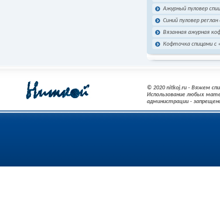
Ажурный пуловер спи
Синий пуловер реглан
Вязанная ажурная ко
Кофточка спицами с 
© 2020 nitkoj.ru - Вяжем с
Использование любых мате
администрации - запрещен