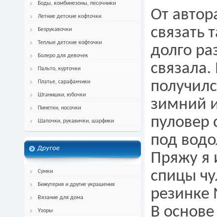
Боды, комбинезоны, песочники
От автор
Летние детские кофточки
связать 
Безрукавочки
Теплые детские кофточки
долго ра
Болеро для девочек
связала
Пальто, курточки
получилс
Платье, сарафанчики
Штанишки, юбочки
зимний и
Пинетки, носочки
пуловер 
Шапочки, рукавички, шарфики
под водо
Другое
Пряжу я 
спицы чу
Сумки
Бижутерия и другие украшения
резинке
Вязание для дома
В основе
Узоры