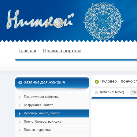
nitkoj.ru - Вязание крючком, вязание
Главная
Правила портала
Пуловер – пончо с
Вязание для женщин
спицами, схема и описание
Добавил:
Nitkoj
16.
Топ, ажурная кофточка
Безрукавка, жилет
Пуловер, жакет, свитер
Пончо, болеро, накидка
Пальто, курточка