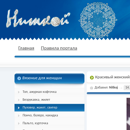
nitkoj.ru - Вязание крючком, вязание
Главная
Правила портала
Красивый женский
Вязание для женщин
спицами, схема и описание
Добавил:
Nitkoj
14.
Топ, ажурная кофточка
Безрукавка, жилет
Пуловер, жакет, свитер
Пончо, болеро, накидка
Пальто, курточка