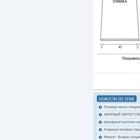
Понравила
Пуловер-пончо спица
АЖУРНЫЙ СВИТЕР С
Шикарный костюм кр
Ажурный пуловер спи
Жакет- болеро спица