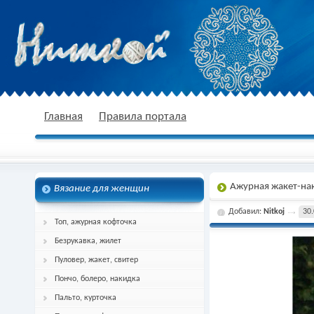
nitkoj.ru - Вязание крючком, вязание
Главная
Правила портала
Ажурная жакет-на
Вязание для женщин
спицами, схема и описание
Добавил:
Nitkoj
30.
Топ, ажурная кофточка
Безрукавка, жилет
Пуловер, жакет, свитер
Пончо, болеро, накидка
Пальто, курточка