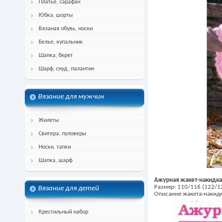
Платье, сарафан
Юбка, шорты
Вязаная обувь, носки
Белье, купальник
Шапка, берет
Шарф, снуд, палантин
Вязание для мужчин
Жилеты
Свитера, пуловеры
Носки, тапки
Шапка, шарф
Ажурная жакет-накидка
Размер: 110/116 (122/1
Вязание для детей
Описание жакета-накидк
Крестильный набор