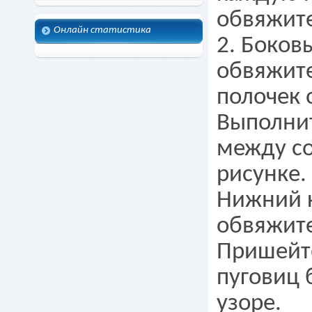
обвяжите
Онлайн статистика
2. Боков
обвяжите
полочек 
Выполнит
между со
рисунке.
Нижний к
обвяжите
Пришейте
пуговиц 
узоре.