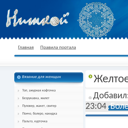
nitkoj.ru - Вязание крючком, вязание
Главная
Правила портала
Желтое
Вязание для женщин
спицами, схема и описание
Топ, ажурная кофточка
Добавил
Безрукавка, жилет
23:04
Боле
Пуловер, жакет, свитер
Пончо, болеро, накидка
Пальто, курточка