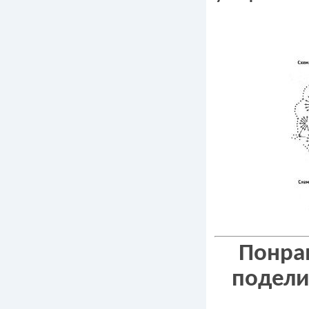
Понрав
подели