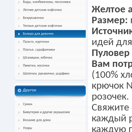
Боды, комбинезоны, песочники
Желтое 
Летние детские кофточки
Размер:
Безрукавочки
Теплые детские кофточки
Источни
Болеро для девочек
идей для
Пальто, курточки
Платье, сарафанчики
Пуловер
Штанишки, юбочки
Вам потр
Пинетки, носочки
(100% хл
Шапочки, рукавички, шарфики
крючок №
Другое
розочек.
Сумки
Свяжите 
Бижутерия и другие украшения
каждый р
Вязание для дома
каждую п
Узоры