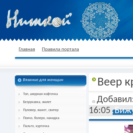
nitkoj.ru - Вязание крючком, вязание
Главная
Правила портала
Веер 
Вязание для женщин
спицами, схема и описание
Топ, ажурная кофточка
Добавил
Безрукавка, жилет
16:05
Бижу
Пуловер, жакет, свитер
Пончо, болеро, накидка
Пальто, курточка