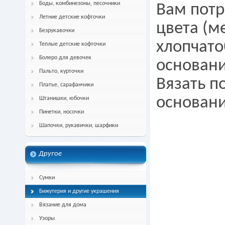
Боды, комбинезоны, песочники
Вам потр
Летние детские кофточки
цвета (м
Безрукавочки
хлопчато
Теплые детские кофточки
Болеро для девочек
основани
Пальто, курточки
Вязать п
Платье, сарафанчики
основан
Штанишки, юбочки
Пинетки, носочки
Шапочки, рукавички, шарфики
Другое
Сумки
Бижутерия и другие украшения
Вязание для дома
Узоры