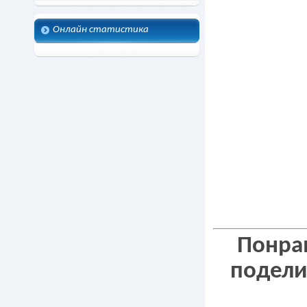
Онлайн статистика
как сдел
китайски
поделки 
вязания 
Понрав
подели