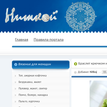
nitkoj.ru - Вязание крючком, вязание
Главная
Правила портала
Браслет крючком и
Вязание для женщин
спицами, схема и описание
Добавил:
Nitkoj
15.
Топ, ажурная кофточка
Безрукавка, жилет
Пуловер, жакет, свитер
Пончо, болеро, накидка
Пальто, курточка