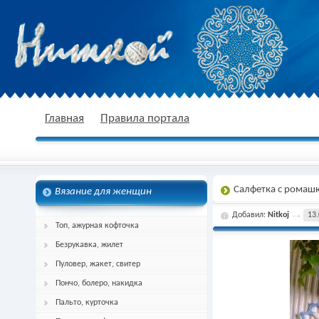
nitkoj.ru - Вязание крючком, вязание
Главная
Правила портала
Салфетка с ромаш
Вязание для женщин
спицами, схема и описание
Добавил:
Nitkoj
13.
Топ, ажурная кофточка
Безрукавка, жилет
Пуловер, жакет, свитер
Пончо, болеро, накидка
Пальто, курточка