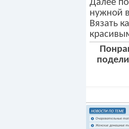
Далее по
нужной 
Вязать к
красивы
Понрав
подели
Очаровательные тапо
Женские домашние т