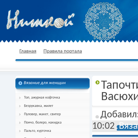
nitkoj.ru - Вязание крючком, вязание
Главная
Правила портала
Тапочт
Вязание для женщин
спицами, схема и описание
Васюх
Топ, ажурная кофточка
Безрукавка, жилет
Добавил
Пуловер, жакет, свитер
Пончо, болеро, накидка
10:02
Вяза
Пальто, курточка