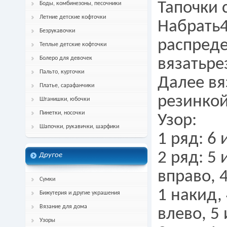
Тапочки 
Боды, комбинезоны, песочники
Летние детские кофточки
Набрать4
Безрукавочки
распреде
Теплые детские кофточки
Болеро для девочек
вязатьре
Пальто, курточки
Далее вя
Платье, сарафанчики
резинкой
Штанишки, юбочки
Пинетки, носочки
Узор:
Шапочки, рукавички, шарфики
1 ряд: 6 
2 ряд: 5 
Другое
вправо, 4
Сумки
1 накид, 
Бижутерия и другие украшения
Вязание для дома
влево, 5 
Узоры