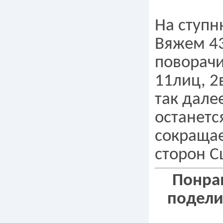
На ступн
Вяжем 4
поворач
11лиц, 2
так дале
останетс
сокращае
сторон 
Понрав
подели