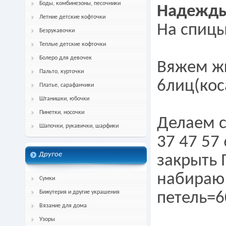
Боды, комбинезоны, песочники
Надежды
Летние детские кофточки
На спицы
Безрукавочки
Теплые детские кофточки
Болеро для девочек
Вяжем жг
Пальто, курточки
6лиц(кос
Платье, сарафанчики
Штанишки, юбочки
Пинетки, носочки
Делаем с
Шапочки, рукавички, шарфики
37 47 57
Другое
закрыть 
набираю 
Сумки
Бижутерия и другие украшения
петель=6
Вязание для дома
Узоры