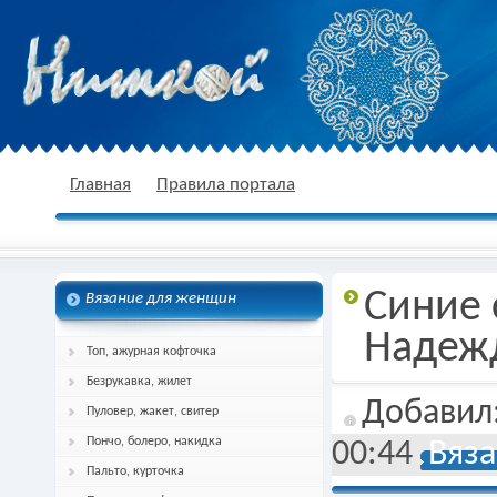
nitkoj.ru - Вязание крючком, вязание
Главная
Правила портала
Синие 
Вязание для женщин
спицами, схема и описание
Надеж
Топ, ажурная кофточка
Безрукавка, жилет
Добавил
Пуловер, жакет, свитер
Пончо, болеро, накидка
00:44
Вяза
Пальто, курточка