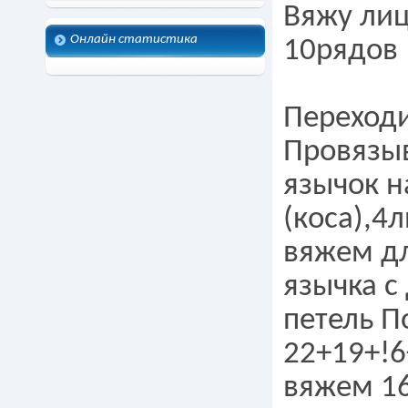
Вяжу лиц
Онлайн статистика
10рядов
Переходи
Провязы
язычок н
(коса),4л
вяжем дл
язычка с
петель П
22+19+!6
вяжем 16