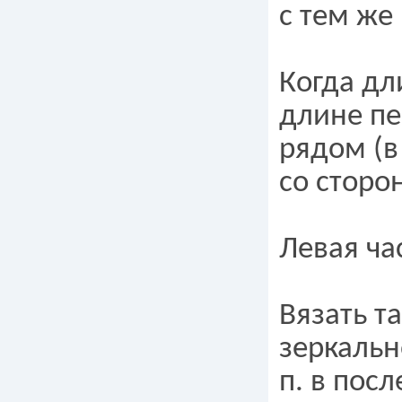
с тем же
Когда дл
длине пе
рядом (в
со сторо
Левая ча
Вязать та
зеркальн
п. в пос