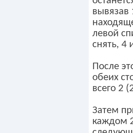
останется
вывязав 
находяще
левой спи
снять, 4 
После эт
обеих сто
всего 2 (2
Затем пр
каждом 2-
следующ