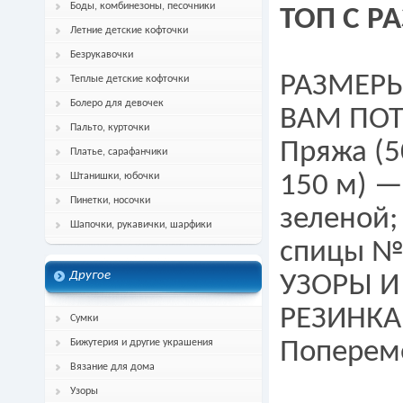
Боды, комбинезоны, песочники
ТОП С Р
Летние детские кофточки
Безрукавочки
РАЗМЕРЫ 
Теплые детские кофточки
Болеро для девочек
ВАМ ПОТ
Пальто, курточки
Пряжа (5
Платье, сарафанчики
Штанишки, юбочки
150 м) — 
Пинетки, носочки
зеленой;
Шапочки, рукавички, шарфики
спицы №
Другое
УЗОРЫ И
РЕЗИНКА
Сумки
Бижутерия и другие украшения
Попереме
Вязание для дома
Узоры