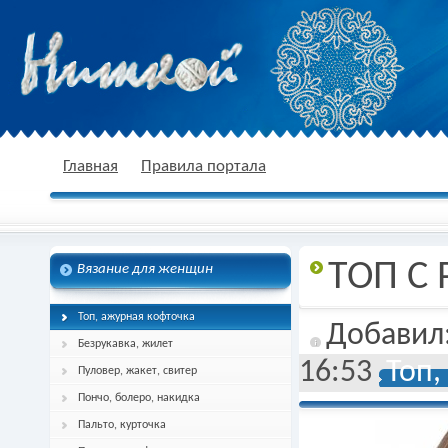
nitkoj.ru - Вязание крючком, вязание
Главная
Правила портала
ТОП С
Вязание для женщин
спицами, схема и описание
Топ, ажурная кофточка
Добавил
Безрукавка, жилет
16:53
Топ,
Пуловер, жакет, свитер
Пончо, болеро, накидка
Пальто, курточка