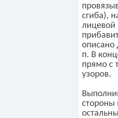
провязы
сгиба), 
лицевой 
прибавит
описано д
п. В кон
прямо с 
узоров.
Выполнив
стороны в
остальны