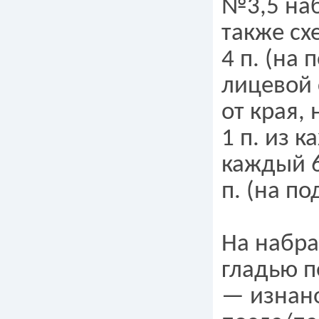
№3,5 наб
также сх
4 п. (на
лицевой 
от края, 
1 п. из 
каждый 6
п. (на по
На набра
гладью п
— изнано