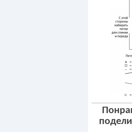
Понрав
подели