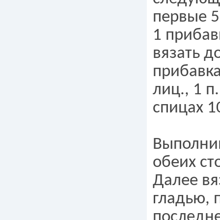
первые 5 
1 прибавк
вязать до
прибавка 
лиц., 1 п
спицах 10
Выполнив
обеих ст
Далее вя
гладью, 
последне