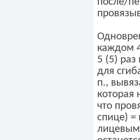
после/пер
провязыв
Одноврем
каждом 4
5 (5) раз 
для сгиба
п., вывяз
которая 
что пров
спице) =
лицевыми