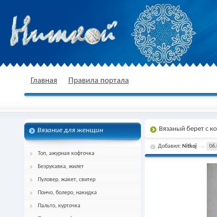
nitkoj.ru - Вязание крючком, вязание
Главная
Правила портала
Вязаный берет с к
Вязание для женщин
спицами, схема и описание
Добавил:
Nitkoj
06.
Топ, ажурная кофточка
Безрукавка, жилет
Пуловер, жакет, свитер
Пончо, болеро, накидка
Пальто, курточка