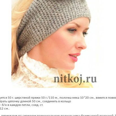
ется 50 г. шерстяной пряжи 50 г./110 м., полочка меха 10*20 см., вяжется повя
рать цепочку длиной 50 см., соединить в кольцо
т. б/н в каждую петли, соед. ст.
12 см..
т, перехватив по середине прямоугольную полоску меха более узкой полоской. 