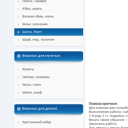
Платье, сарафан
Юбка, шорты
Вязаная обувь, носки
Белье, купальник
Шапка, берет
Шарф, снуд, палантин
Вязание для мужчин
Жилеты
Свитера, пуловеры
Носки, тапки
Шапка, шарф
Повязка крючком
Для повязки вам потребу
Вязание для детей
Выполнения работы: наб
1-й ряд: 2 ст. подъёма, с
Вязать таким образом – 
Крестильный набор
Закончить работу.
Для декора сделать бан