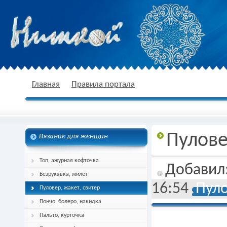
nitkoj.ru - Вязание крючком, вязание
Главная
Правила портала
Пулове
Вязание для женщин
спицами, схема и описание
Топ, ажурная кофточка
Добавил
Безрукавка, жилет
16:54
Пуло
Пуловер, жакет, свитер
Пончо, болеро, накидка
Пальто, курточка