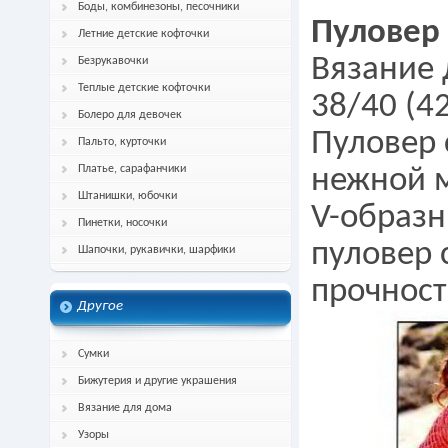
Боды, комбинезоны, песочники
Пуловер 
Летние детские кофточки
Вязание
Безрукавочки
Теплые детские кофточки
38/40 (42
Болеро для девочек
Пуловер 
Пальто, курточки
Платье, сарафанчики
нежной м
Штанишки, юбочки
V-образн
Пинетки, носочки
пуловер 
Шапочки, рукавички, шарфики
прочност
Другое
Сумки
Бижутерия и другие украшения
Вязание для дома
Узоры