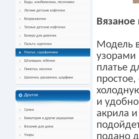
Боды, комбинезоны, песочники
Летние детские кофточки
Вязаное 
Безрукавочки
Теплые детские кофточки
Болеро для девочек
Модель 
Пальто, курточки
Платье, сарафанчики
узорами 
Штанишки, юбочки
платье д
Пинетки, носочки
простое,
Шапочки, рукавички, шарфики
холодную
Другое
и удобно
Сумки
акрила и
Бижутерия и другие украшения
подойдет
Вязание для дома
подано д
Узоры