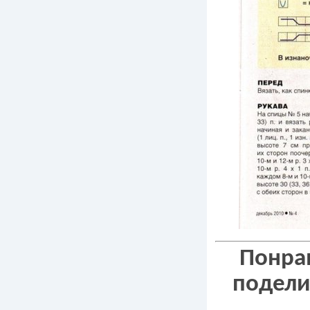
Понрав
подели