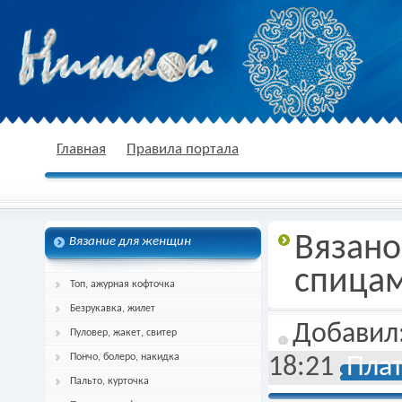
nitkoj.ru - Вязание крючком, вязание
Главная
Правила портала
Вязано
Вязание для женщин
спицами, схема и описание
спица
Топ, ажурная кофточка
Безрукавка, жилет
Добавил
Пуловер, жакет, свитер
Пончо, болеро, накидка
18:21
Плат
Пальто, курточка