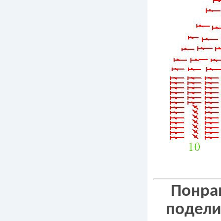
Понрав
подели