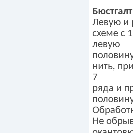
Бюстгалт
Левую и 
схеме с 1
левую
половину
нить, пр
7
ряда и п
половин
Обработк
Не обрыв
окантовк