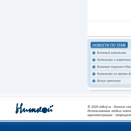
Вязаный купальник
Купальник и шортик
Вязаные трусики Мас
Купальник из пряжи A
Белье крючком
© 2020 nitkoj.ru - Вяжем с
Использование любых мате
администрации - запрещен