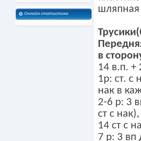
шляпная 
Онлайн статистика
Трусики
Передняя
в сторон
14 в.п. +
1р: ст. с
нак в ка
2-6 р: 3 
ст с нак)
14 ст с н
7 р: 3 вп