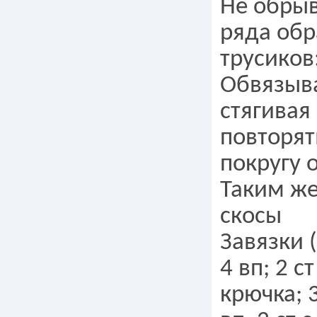
Не обрыв
ряда обр
трусиков
Обвязыв
стягивая 
повторят
покругу о
Таким же
скосы
Завязки (
4 вп; 2 с
крючка; 3