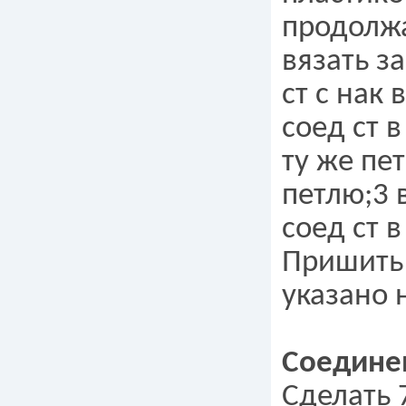
продолж
вязать за
ст с нак 
соед ст в
ту же пет
петлю;3 в
соед ст в
Пришить 
указано 
Соединен
Сделать 