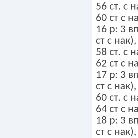
56 ст. с 
60 ст с н
16 р: 3 в
ст с нак)
58 ст. с 
62 ст с н
17 р: 3 в
ст с нак)
60 ст. с 
64 ст с н
18 р: 3 в
ст с нак)