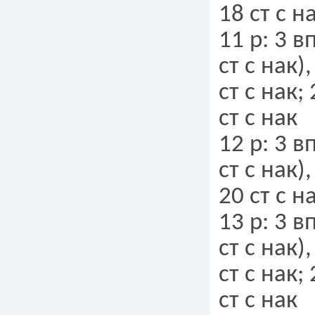
18 ст с н
11 р: 3 в
ст с нак)
ст с нак;
ст с нак
12 р: 3 в
ст с нак)
20 ст с н
13 р: 3 в
ст с нак)
ст с нак;
ст с нак