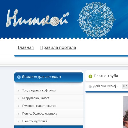
nitkoj.ru - Вязание крючком, вязание
Главная
Правила портала
Платье-труба
Вязание для женщин
спицами, схема и описание
Добавил:
Nitkoj
07.
Топ, ажурная кофточка
Безрукавка, жилет
Пуловер, жакет, свитер
Пончо, болеро, накидка
Пальто, курточка