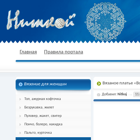
nitkoj.ru - Вязание крючком, вязание
Главная
Правила портала
Вязаное платье «
Вязание для женщин
спицами, схема и описание
Добавил:
Nitkoj
11.
Топ, ажурная кофточка
Безрукавка, жилет
Пуловер, жакет, свитер
Пончо, болеро, накидка
Пальто, курточка