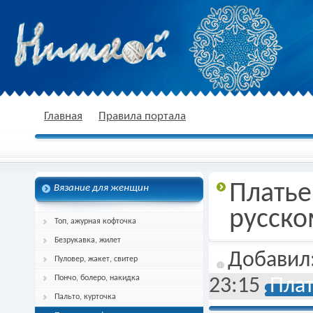
nitkoj.ru - Вязание крючком, вязание
Главная
Правила портала
Платье
Вязание для женщин
спицами, схема и описание
русск
Топ, ажурная кофточка
Безрукавка, жилет
Добавил
Пуловер, жакет, свитер
Пончо, болеро, накидка
23:15
Плат
Пальто, курточка