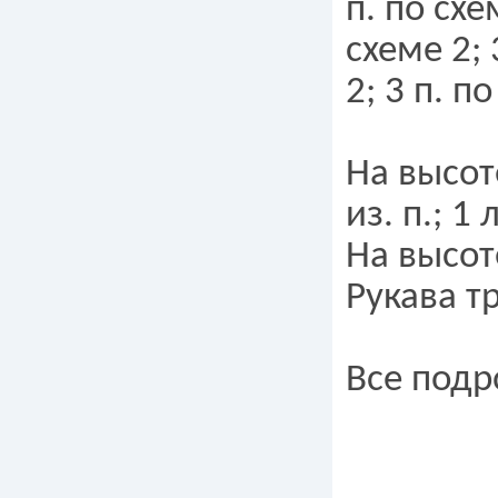
п. по схе
схеме 2; 
2; 3 п. п
На высот
из. п.; 1 л
На высот
Рукава т
Все подр