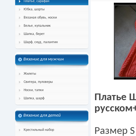
Платье, сарафан
Юбка, шорты
Вязаная обувь, носки
Белье, купальник
Шапка, берет
Шарф, снуд, палантин
Вязание для мужчин
Жилеты
Свитера, пуловеры
Носки, тапки
Платье Ш
Шапка, шарф
русском
Вязание для детей
Размер S
Крестильный набор