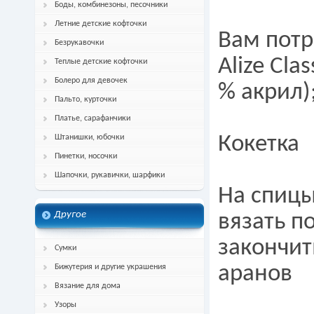
Боды, комбинезоны, песочники
Летние детские кофточки
Вам потр
Безрукавочки
Alize Cla
Теплые детские кофточки
Болеро для девочек
% акрил)
Пальто, курточки
Платье, сарафанчики
Кокетка
Штанишки, юбочки
Пинетки, носочки
Шапочки, рукавички, шарфики
На спицы
Другое
вязать по
закончит
Сумки
аранов
Бижутерия и другие украшения
Вязание для дома
Узоры