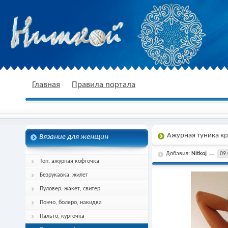
nitkoj.ru - Вязание крючком, вязание
Главная
Правила портала
Ажурная туника к
Вязание для женщин
спицами, схема и описание
Добавил:
Nitkoj
09.
Топ, ажурная кофточка
Безрукавка, жилет
Пуловер, жакет, свитер
Пончо, болеро, накидка
Пальто, курточка