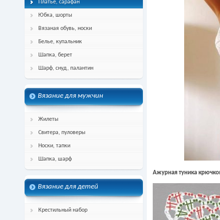
Платье, сарафан
Юбка, шорты
Вязаная обувь, носки
Белье, купальник
Шапка, берет
Шарф, снуд, палантин
Вязание для мужчин
Жилеты
Свитера, пуловеры
Носки, тапки
Шапка, шарф
Ажурная туника крючко
Вязание для детей
Крестильный набор