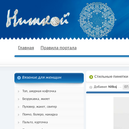
nitkoj.ru - Вязание крючком, вязание
Главная
Правила портала
Стильные пинетки 
Вязание для женщин
спицами, схема и описание
Добавил:
Nitkoj
07.
Топ, ажурная кофточка
Безрукавка, жилет
Пуловер, жакет, свитер
Пончо, болеро, накидка
Пальто, курточка