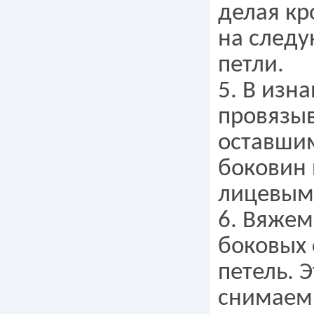
делая кр
на следу
петли.
5. В изн
провязыв
оставшим
боковин 
лицевыми
6. Вяжем
боковых 
петель. Э
снимаем