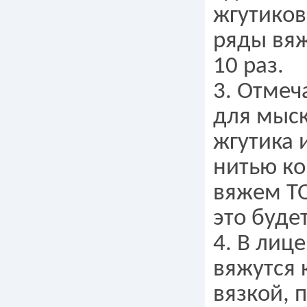
жгутиков
ряды вяж
10 раз.
3. Отмеч
для мыск
жгутика 
нитью ко
вяжем ТО
это буде
4. В лиц
вяжутся 
вязкой, 