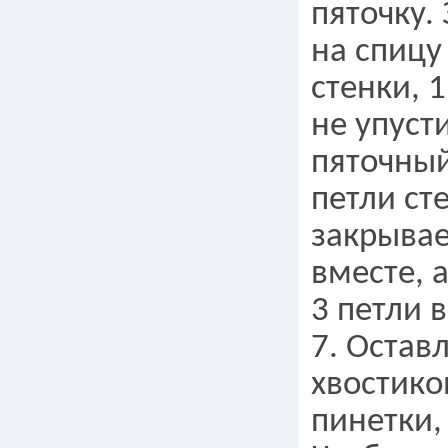
пяточку.
на спицу
стенки, 1
не упуст
пяточный
петли ст
закрывае
вместе, а
3 петли 
7. Остав
хвостико
пинетки,