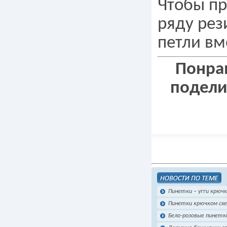
Чтобы пр
ряду рез
петли вм
Понрав
подели
Пинетки – угги крючк
Пинетки крючком сх
Бело-розовые пинетк