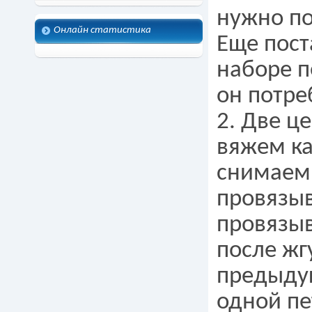
нужно по
Онлайн статистика
Еще пост
наборе п
он потре
2. Две ц
вяжем ка
снимаем 
провязыв
провязыв
после жг
предыду
одной пе