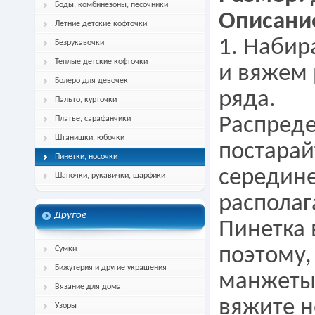
Боды, комбинезоны, песочники
Описани
Летние детские кофточки
1. Набир
Безрукавочки
Теплые детские кофточки
и вяжем 
Болеро для девочек
ряда.
Пальто, курточки
Распреде
Платье, сарафанчики
Штанишки, юбочки
постарай
Пинетки, носочки
середине
Шапочки, рукавички, шарфики
располаг
Другое
Пинетка 
поэтому,
Сумки
Бижутерия и другие украшения
манжеты,
Вязание для дома
вяжите не
Узоры