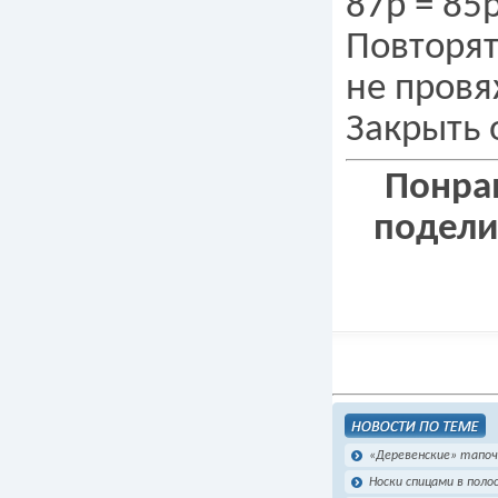
87р = 85р
Повторять
не провя
Закрыть 
Понрав
подели
«Деревенские» тапоч
Носки спицами в поло