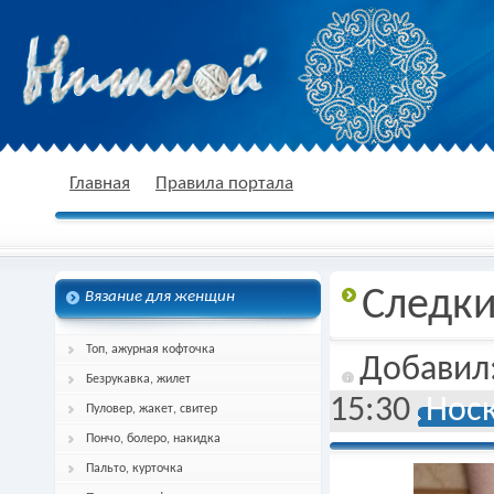
nitkoj.ru - Вязание крючком, вязание
Главная
Правила портала
Следки
Вязание для женщин
спицами, схема и описание
Топ, ажурная кофточка
Добавил
Безрукавка, жилет
15:30
Носк
Пуловер, жакет, свитер
Пончо, болеро, накидка
Пальто, курточка