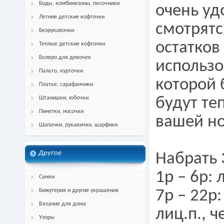
Боды, комбинезоны, песочники
очень уд
Летние детские кофточки
смотрятс
Безрукавочки
остатков
Теплые детские кофточки
Болеро для девочек
использо
Пальто, курточки
которой 
Платье, сарафанчики
Штанишки, юбочки
будут те
Пинетки, носочки
вашей но
Шапочки, рукавички, шарфики
Другое
Набрать 
1р – 6р: 
Сумки
Бижутерия и другие украшения
7р – 22р
Вязание для дома
лиц.п., ч
Узоры