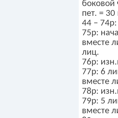
боковой 
пет. = 30 
44 – 74р:
75р: нача
вместе ли
лиц.
76р: изн.
77р: 6 ли
вместе ли
78р: изн.
79р: 5 ли
вместе ли