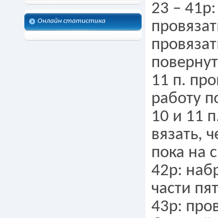
23 – 41р:
Онлайн статистика
провязать
провязат
повернуть
11 п. пр
работу п
10 и 11 п
вязать, ч
пока на с
42р: наб
части пят
43р: про