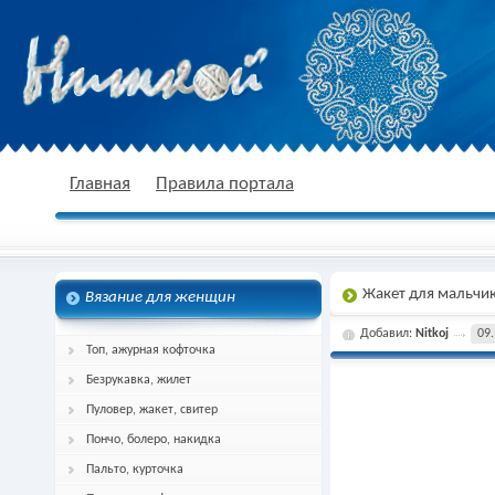
nitkoj.ru - Вязание крючком, вязание
Главная
Правила портала
Жакет для мальчи
Вязание для женщин
спицами, схема и описание
Добавил:
Nitkoj
09.
Топ, ажурная кофточка
Безрукавка, жилет
Пуловер, жакет, свитер
Пончо, болеро, накидка
Пальто, курточка