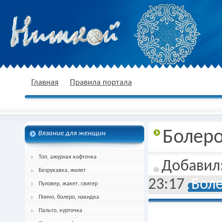
nitkoj.ru - Вязание крючком, вязание
Главная
Правила портала
Болеро
Вязание для женщин
спицами, схема и описание
Топ, ажурная кофточка
Добавил
Безрукавка, жилет
23:17
Боле
Пуловер, жакет, свитер
Пончо, болеро, накидка
Пальто, курточка