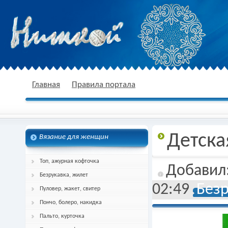
nitkoj.ru - Вязание крючком, вязание
Главная
Правила портала
Детска
Вязание для женщин
спицами, схема и описание
Топ, ажурная кофточка
Добавил
Безрукавка, жилет
02:49
Без
Пуловер, жакет, свитер
Пончо, болеро, накидка
Пальто, курточка