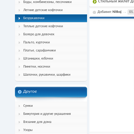
Стильный жилет дл
Боды, комбинезоны, песочники
Летние детские кофточки
Добавил:
Nitkoj
01.
Безрукавочки
Теплые детские кофточки
Болеро для девочек
Пальто, курточки
Платье, сарафанчики
Штанишки, юбочки
Пинетки, носочки
Шапочки, рукавички, шарфики
Другое
Сумки
Бижутерия и другие украшения
Вязание для дома
Узоры