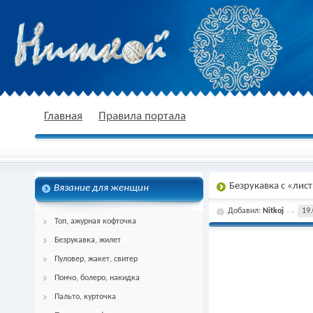
nitkoj.ru - Вязание крючком, вязание
Главная
Правила портала
Безрукавка с «лис
Вязание для женщин
спицами, схема и описание
Добавил:
Nitkoj
19.
Топ, ажурная кофточка
Безрукавка, жилет
Пуловер, жакет, свитер
Пончо, болеро, накидка
Пальто, курточка