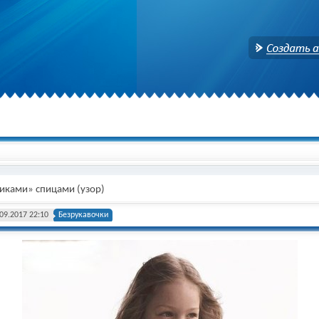
Создать аккаунт
тиками» спицами (узор)
09.2017 22:10
Безрукавочки