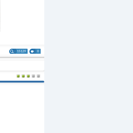
15129
0