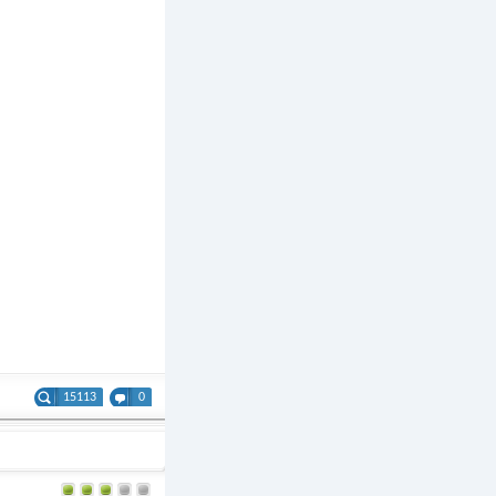
15113
0