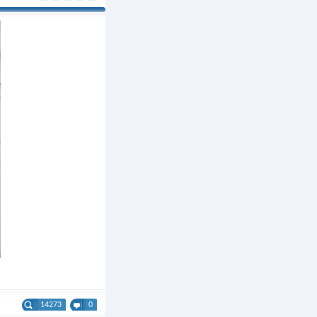
14273
0