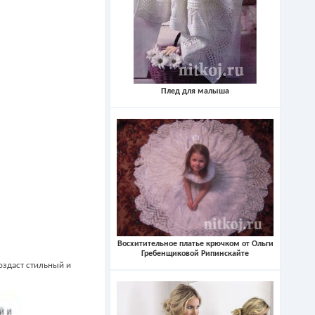
Плед для малыша
Восхитительное платье крючком от Ольги
Гребенщиковой Рипинскайте
создаст стильный и