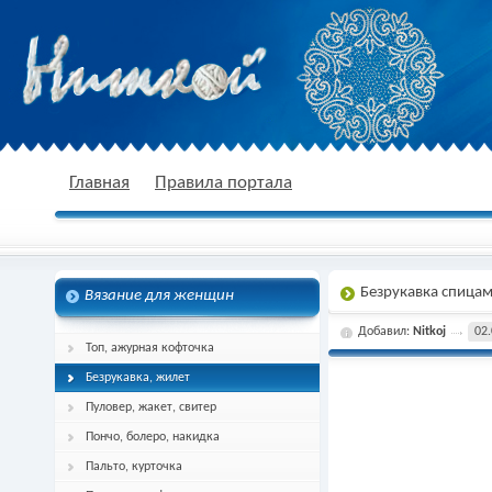
nitkoj.ru - Вязание крючком, вязание
Главная
Правила портала
Безрукавка спица
Вязание для женщин
спицами, схема и описание
Добавил:
Nitkoj
02.
Топ, ажурная кофточка
Безрукавка, жилет
Пуловер, жакет, свитер
Пончо, болеро, накидка
Пальто, курточка