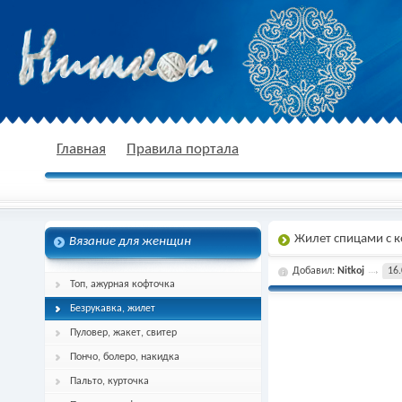
nitkoj.ru - Вязание крючком, вязание
Главная
Правила портала
Жилет спицами с 
Вязание для женщин
спицами, схема и описание
Добавил:
Nitkoj
16.
Топ, ажурная кофточка
Безрукавка, жилет
Пуловер, жакет, свитер
Пончо, болеро, накидка
Пальто, курточка