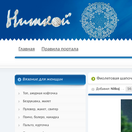
nitkoj.ru - Вязание крючком, вязание
Главная
Правила портала
Фиолетовая шапоч
Вязание для женщин
спицами, схема и описание
Добавил:
Nitkoj
14.
Топ, ажурная кофточка
Безрукавка, жилет
Пуловер, жакет, свитер
Пончо, болеро, накидка
Пальто, курточка